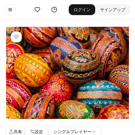
お気に入り
ゲーム履歴
ログイン
サインアップ
Toggle navigation menu
共有
設定
シングルプレイヤー