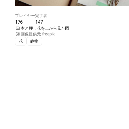
プレイヤー
完了者
176
147
本と押し花を上から見た図
画像提供元
freepik
花
静物