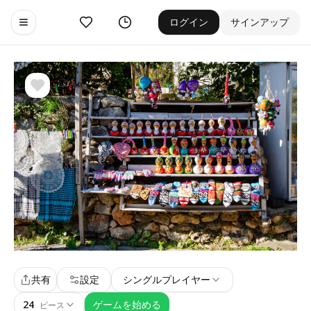
お気に入り
ゲーム履歴
ログイン
サインアップ
Toggle navigation menu
共有
設定
シングルプレイヤー
24
ゲームを始める
ピース