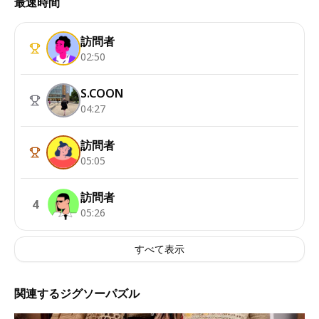
最速時間
訪問者
02:50
S.COON
04:27
訪問者
05:05
訪問者
4
05:26
すべて表示
関連するジグソーパズル