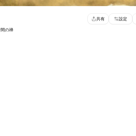
共有
設定
時間の禅