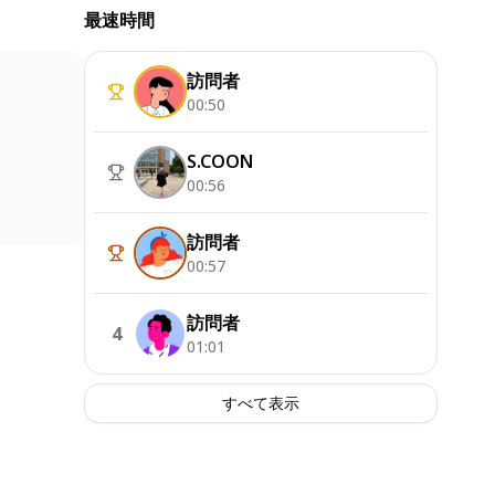
最速時間
訪問者
00:50
S.COON
00:56
訪問者
00:57
訪問者
4
01:01
すべて表示