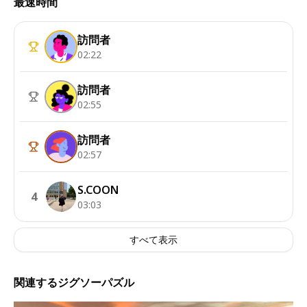
最速時間
訪問者
02:22
訪問者
02:55
訪問者
02:57
S.COON
4
03:03
すべて表示
関連するジグソーパズル