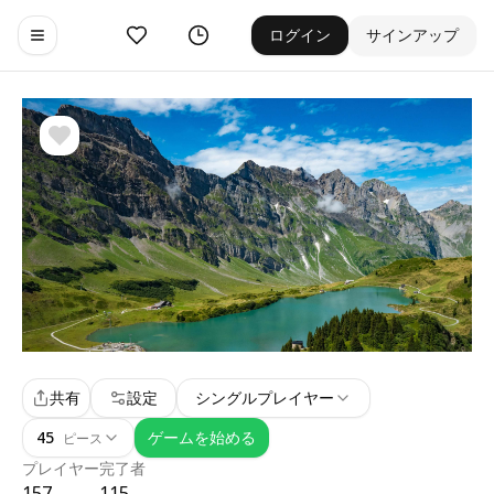
お気に入り
ゲーム履歴
ログイン
サインアップ
Toggle navigation menu
共有
設定
シングルプレイヤー
45
ゲームを始める
ピース
プレイヤー
完了者
157
115