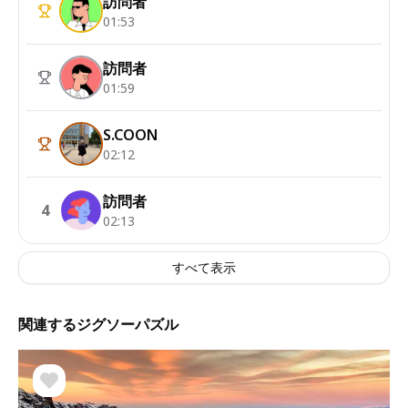
訪問者
01:53
訪問者
01:59
S.COON
02:12
訪問者
4
02:13
すべて表示
関連するジグソーパズル