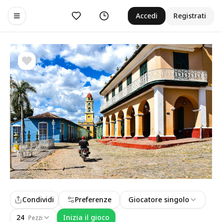
Preferiti
Cronologia
Accedi
Registrati
Toggle navigation menu
Condividi
Preferenze
Giocatore singolo
24
Inizia il gioco
Pezzi