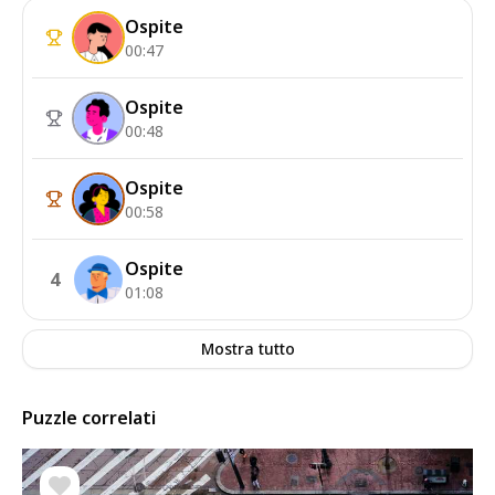
Ospite
00:47
Ospite
00:48
Ospite
00:58
Ospite
4
01:08
Mostra tutto
Puzzle correlati