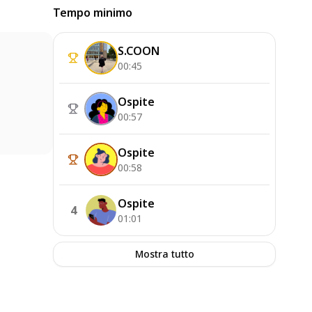
Tempo minimo
S.COON
00:45
Ospite
00:57
Ospite
00:58
Ospite
4
01:01
Mostra tutto