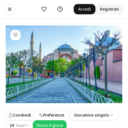
Preferiti
Cronologia
Accedi
Registrati
Toggle navigation menu
Condividi
Preferenze
Giocatore singolo
24
Inizia il gioco
Pezzi