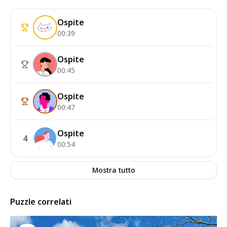
Ospite
00:39
Ospite
00:45
Ospite
00:47
Ospite
4
00:54
Mostra tutto
Puzzle correlati