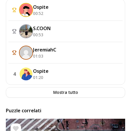
Ospite
00:52
S.COON
00:53
JeremiahC
01:03
Ospite
4
01:20
Mostra tutto
Puzzle correlati