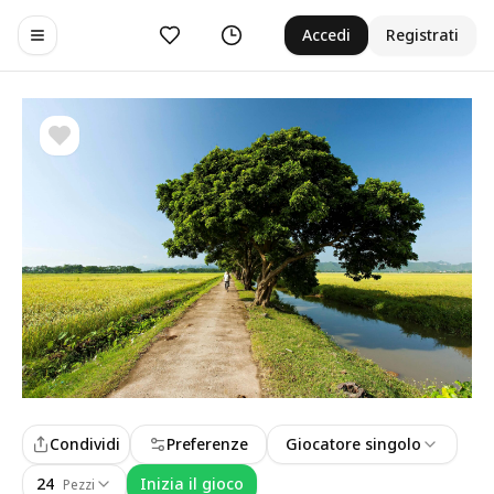
Preferiti
Cronologia
Accedi
Registrati
Toggle navigation menu
Condividi
Preferenze
Giocatore singolo
24
Inizia il gioco
Pezzi