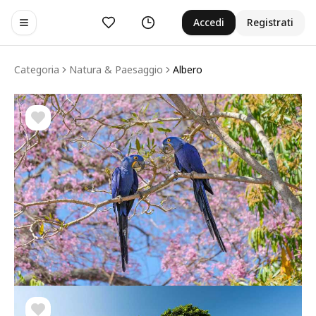
Preferiti
Cronologia
Accedi
Registrati
Toggle navigation menu
Categoria
Natura & Paesaggio
Albero