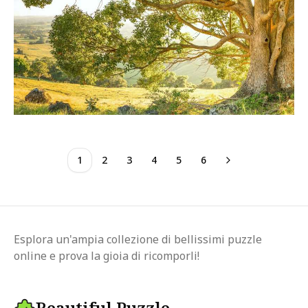
1
2
3
4
5
6
Esplora un'ampia collezione di bellissimi puzzle
online e prova la gioia di ricomporli!
Beautiful Puzzle