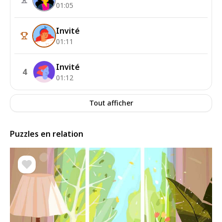
01:05
Invité
01:11
Invité
4
01:12
Tout afficher
Puzzles en relation