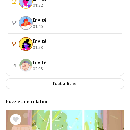
01:32
Invité
01:46
Invité
01:58
Invité
4
02:03
Tout afficher
Puzzles en relation