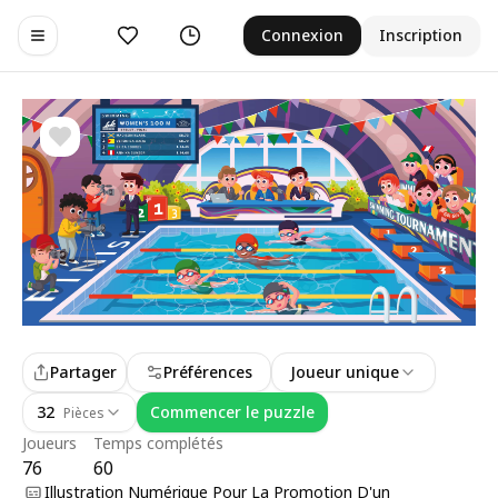
Aimer
Historique
Connexion
Inscription
Toggle navigation menu
Partager
Préférences
Joueur unique
32
Commencer le puzzle
Pièces
Joueurs
Temps complétés
76
60
Illustration Numérique Pour La Promotion D'un