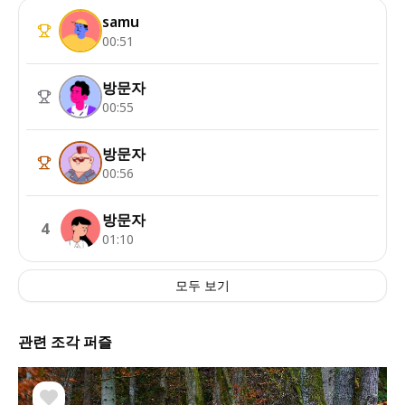
samu
00:51
방문자
00:55
방문자
00:56
방문자
4
01:10
모두 보기
관련 조각 퍼즐