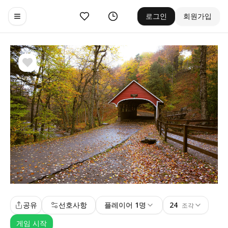
좋아요
기록
로그인
회원가입
Toggle navigation menu
공유
선호사항
플레이어 1명
24
조각
게임 시작