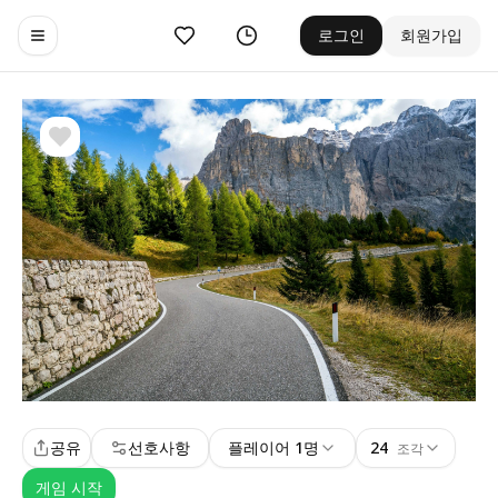
좋아요
기록
로그인
회원가입
Toggle navigation menu
공유
선호사항
플레이어 1명
24
조각
게임 시작