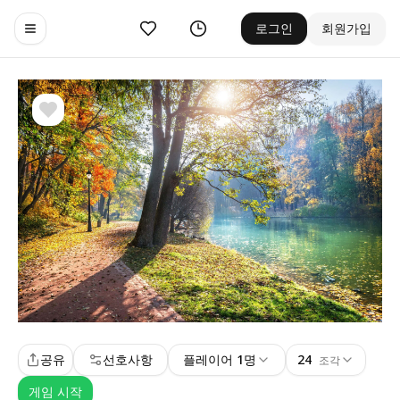
좋아요
기록
로그인
회원가입
Toggle navigation menu
공유
선호사항
플레이어 1명
24
조각
게임 시작