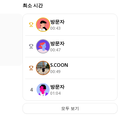
최소 시간
방문자
00:43
방문자
00:47
S.COON
00:49
방문자
4
01:04
모두 보기