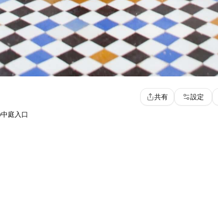
共有
設定
の中庭入口