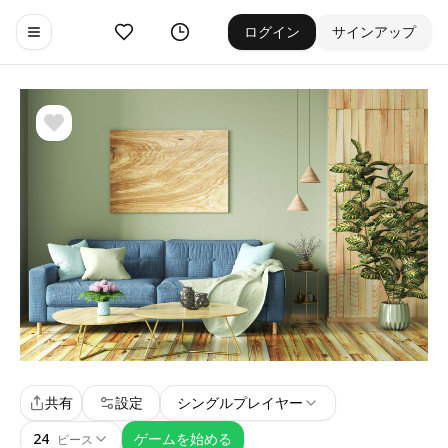
お気に入り
ゲーム履歴
ログイン
サインアップ
Toggle navigation menu
共有
設定
シングルプレイヤー
24
ゲームを始める
ピース