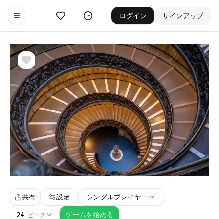
お気に入り
ゲーム履歴
ログイン
サインアップ
Toggle navigation menu
共有
設定
シングルプレイヤー
24
ゲームを始める
ピース