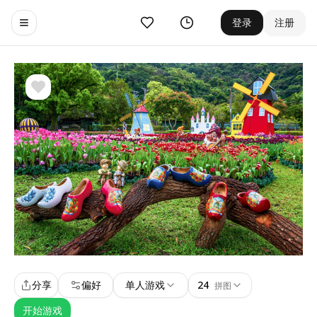
收藏
历史
登录
注册
Toggle navigation menu
分享
偏好
单人游戏
24
拼图
开始游戏