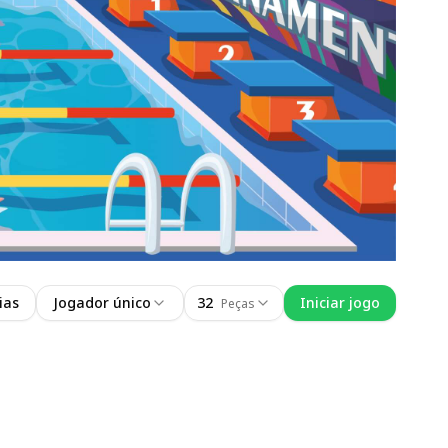
ias
Jogador único
32
Iniciar jogo
Peças