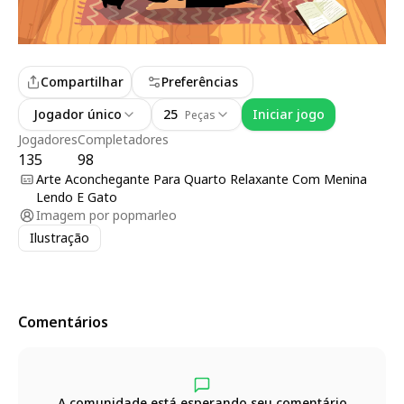
Compartilhar
Preferências
Jogador único
25
Iniciar jogo
Peças
Jogadores
Completadores
135
98
Arte Aconchegante Para Quarto Relaxante Com Menina
Lendo E Gato
Imagem por
popmarleo
Ilustração
Comentários
A comunidade está esperando seu comentário