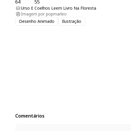
64
55
Urso E Coelhos Leem Livro Na Floresta
Imagem por
popmarleo
Desenho Animado
Ilustração
Comentários