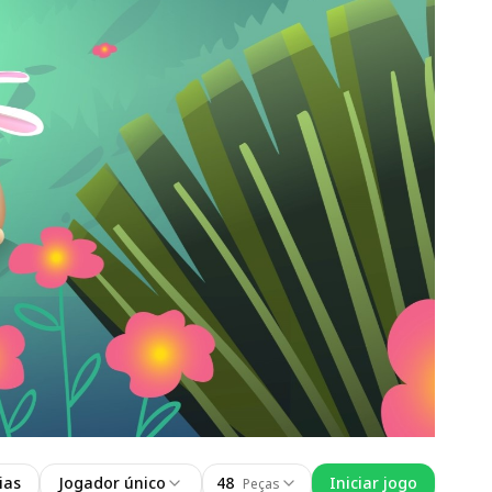
ias
Jogador único
48
Iniciar jogo
Peças