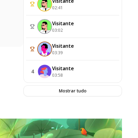
Visitante
02:41
Visitante
03:02
Visitante
03:39
Visitante
4
03:58
Mostrar tudo