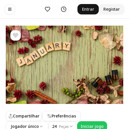
Curtir
Histórico
Entrar
Registar
Toggle navigation menu
Compartilhar
Preferências
Jogador único
24
Iniciar jogo
Peças