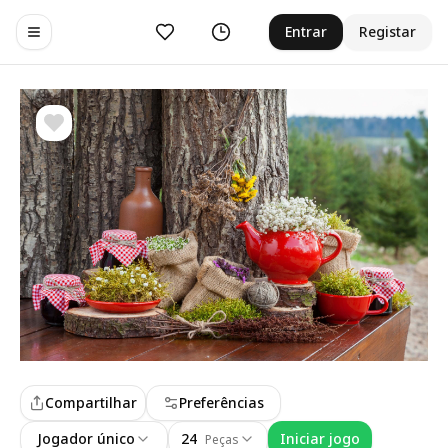
Curtir
Histórico
Entrar
Registar
Toggle navigation menu
Compartilhar
Preferências
Jogador único
24
Iniciar jogo
Peças