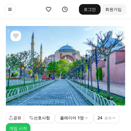
좋아요
기록
로그인
회원가입
Toggle navigation menu
공유
선호사항
플레이어 1명
24
조각
게임 시작