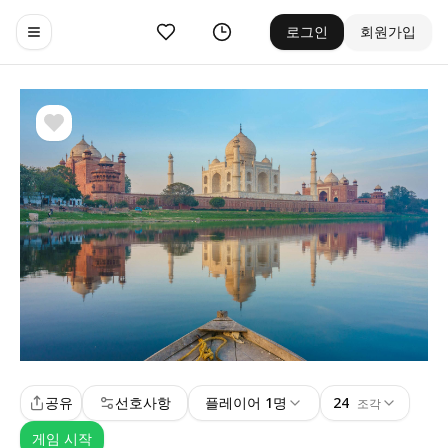
좋아요
기록
로그인
회원가입
Toggle navigation menu
공유
선호사항
플레이어 1명
24
조각
게임 시작