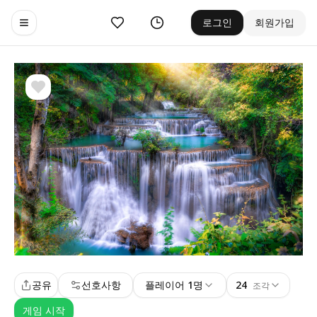
좋아요
기록
로그인
회원가입
Toggle navigation menu
공유
선호사항
플레이어 1명
24
조각
게임 시작