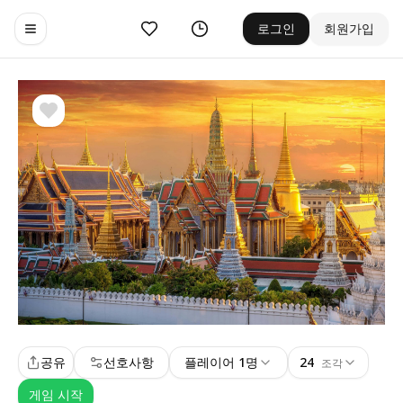
좋아요
기록
로그인
회원가입
Toggle navigation menu
공유
선호사항
플레이어 1명
24
조각
게임 시작