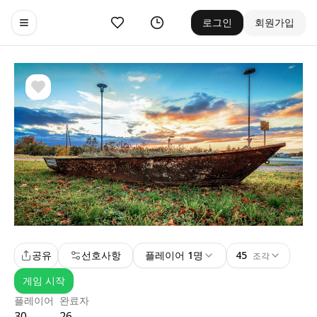
좋아요
기록
로그인
회원가입
Toggle navigation menu
공유
선호사항
플레이어 1명
45
조각
게임 시작
플레이어
완료자
30
26