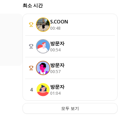
최소 시간
S.COON
00:48
방문자
00:54
방문자
00:57
방문자
4
01:04
모두 보기