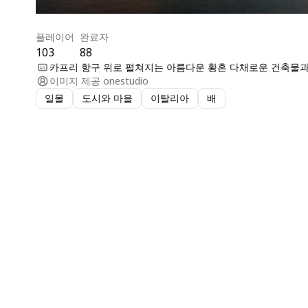
플레이어
완료자
103
88
카프리 항구 위로 펼쳐지는 아름다운 황혼 다채로운 건축물
이미지 제공
onestudio
일몰
도시와 마을
이탈리아
배