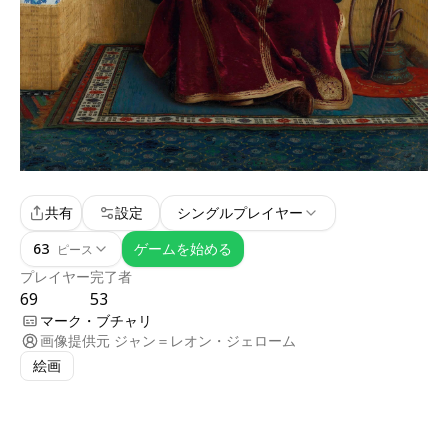
共有
設定
シングルプレイヤー
63
ゲームを始める
ピース
プレイヤー
完了者
69
53
マーク・ブチャリ
画像提供元
ジャン＝レオン・ジェローム
絵画