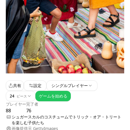
共有
設定
シングルプレイヤー
24
ゲームを始める
ピース
プレイヤー
完了者
88
76
シュガースカルのコスチュームでトリック・オア・トリート
を楽しむ子供たち
画像提供元
GettyImages