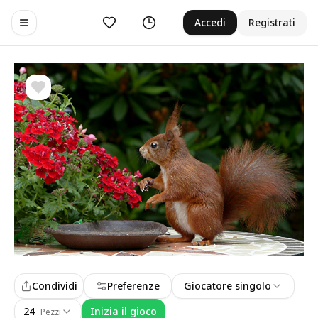
Preferiti
Cronologia
Accedi
Registrati
Toggle navigation menu
Condividi
Preferenze
Giocatore singolo
24
Inizia il gioco
Pezzi