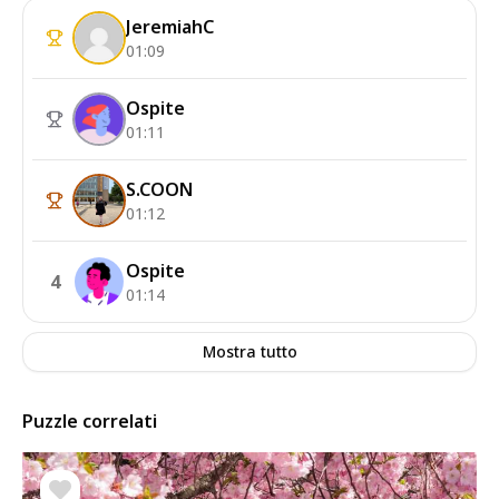
JeremiahC
01:09
Ospite
01:11
S.COON
01:12
Ospite
4
01:14
Mostra tutto
Puzzle correlati