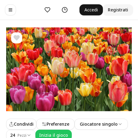
Preferiti
Cronologia
Accedi
Registrati
Toggle navigation menu
Condividi
Preferenze
Giocatore singolo
24
Inizia il gioco
Pezzi