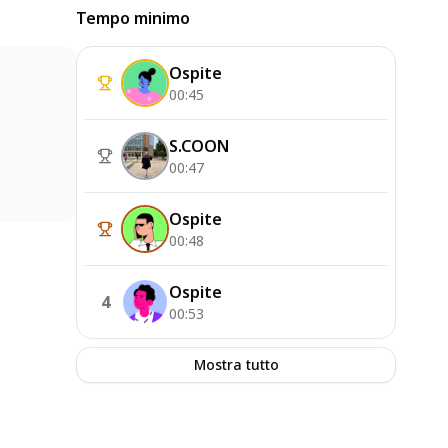
Tempo minimo
Ospite
00:45
S.COON
00:47
Ospite
00:48
Ospite
4
00:53
Mostra tutto