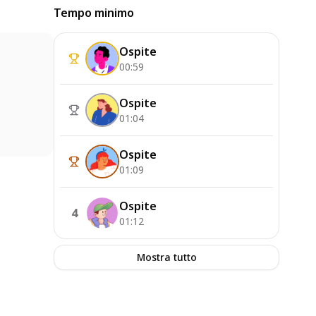
Tempo minimo
Ospite
00:59
Ospite
01:04
Ospite
01:09
Ospite
4
01:12
Mostra tutto