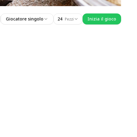
Giocatore singolo
24
Inizia il gioco
Pezzi