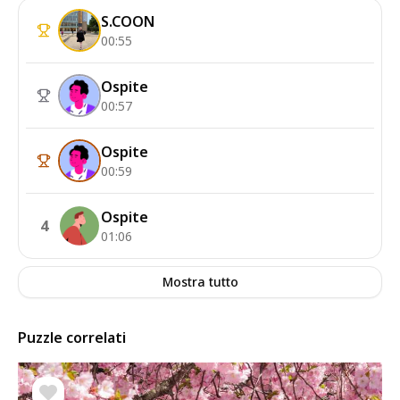
S.COON
00:55
Ospite
00:57
Ospite
00:59
Ospite
4
01:06
Mostra tutto
Puzzle correlati