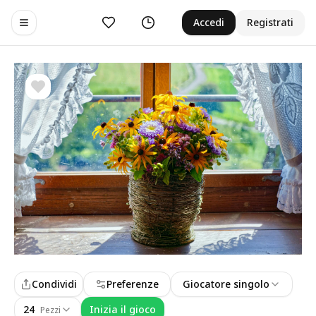
Preferiti
Cronologia
Accedi
Registrati
Toggle navigation menu
Condividi
Preferenze
Giocatore singolo
24
Inizia il gioco
Pezzi