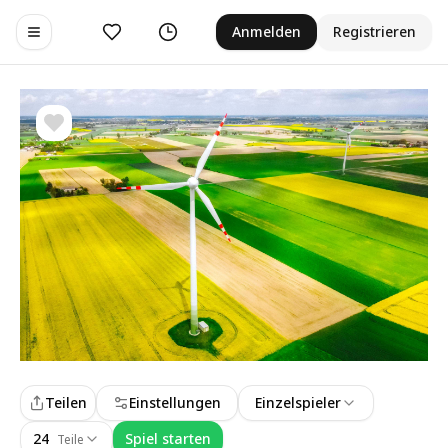
Gefällt mir
Verlauf
Anmelden
Registrieren
Toggle navigation menu
Teilen
Einstellungen
Einzelspieler
24
Spiel starten
Teile