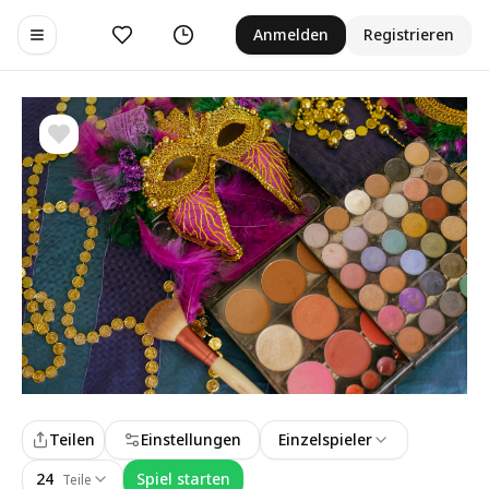
Gefällt mir
Verlauf
Anmelden
Registrieren
Toggle navigation menu
Teilen
Einstellungen
Einzelspieler
24
Spiel starten
Teile