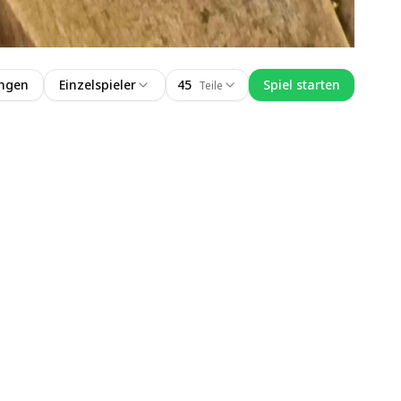
ungen
Einzelspieler
45
Spiel starten
Teile