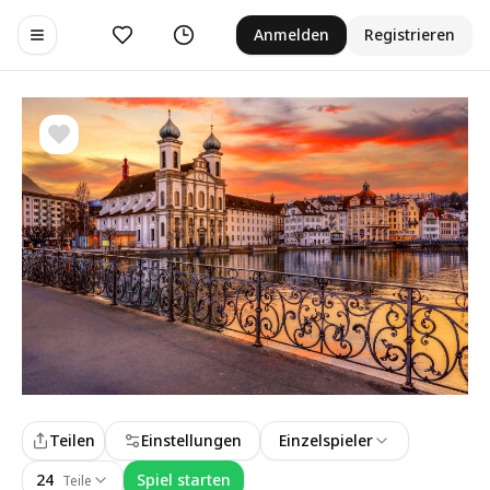
Gefällt mir
Verlauf
Anmelden
Registrieren
Toggle navigation menu
Teilen
Einstellungen
Einzelspieler
24
Spiel starten
Teile