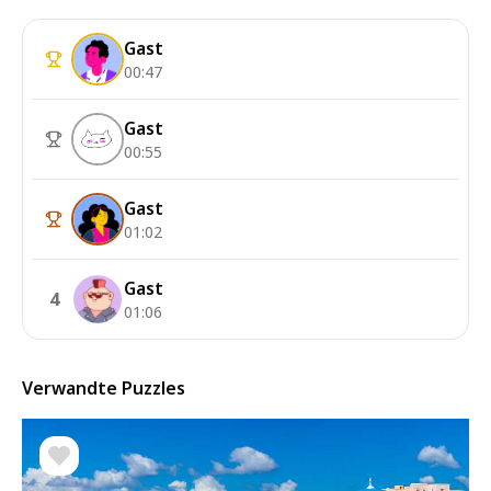
Gast
00:47
Gast
00:55
Gast
01:02
Gast
4
01:06
Verwandte Puzzles