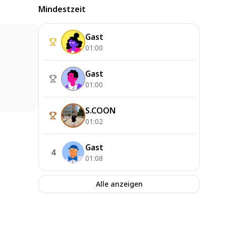
Mindestzeit
Gast
01:00
Gast
01:00
S.COON
01:02
Gast
4
01:08
Alle anzeigen