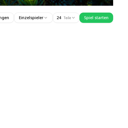
ungen
Einzelspieler
24
Spiel starten
Teile