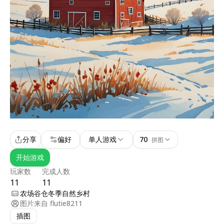
分享
偏好
单人游戏
70
拼图
开始游戏
玩家数
完成人数
11
11
农场谷仓冬季自然乡村
图片来自
flutie8211
插图