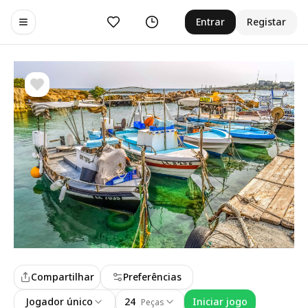
Curtir
Histórico
Entrar
Registar
Toggle navigation menu
Compartilhar
Preferências
Jogador único
24
Iniciar jogo
Peças