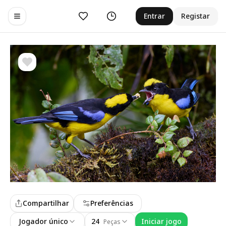
Curtir
Histórico
Entrar
Registar
Toggle navigation menu
Compartilhar
Preferências
Jogador único
24
Iniciar jogo
Peças