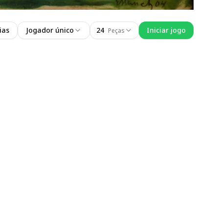
ias
Jogador único
24
Iniciar jogo
Peças