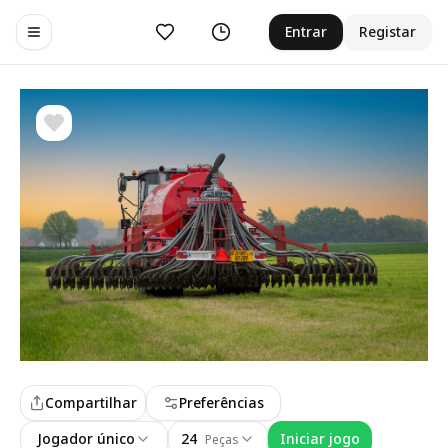
Curtir
Histórico
Entrar
Registar
Toggle navigation menu
Compartilhar
Preferências
Jogador único
24
Iniciar jogo
Peças